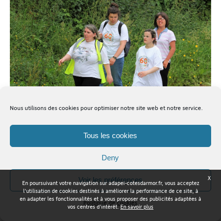
Nous utilisons des cookies pour optimiser notre site web et notre service.
Tous les cookies
Dans les chemins de Plouisy, Laëtitia marche d'un bon pas
entraînant dans son sillage ses collègues de l'ESAT.
Deny
[/caption] [caption id="attachment_5488"
align="alignnone" width="1000"]
X
Voir les préférences
En poursuivant votre navigation sur adapei-cotesdarmor.fr, vous acceptez
l'utilisation de cookies destinés à améliorer la performance de ce site, à
en adapter les fonctionnalités et à vous proposer des publicités adaptées à
Politique de cookies
vos centres d'intérêt.
En savoir plus