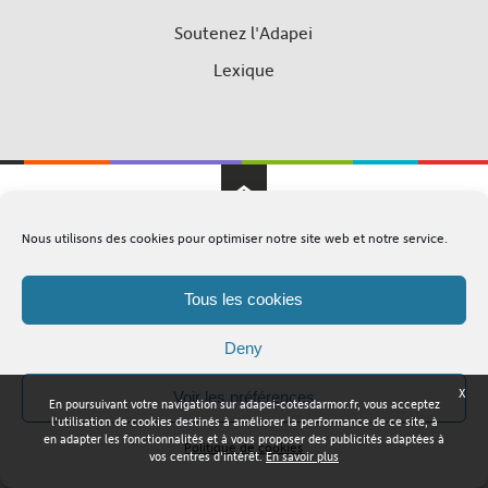
Soutenez l'Adapei
Lexique
Nous utilisons des cookies pour optimiser notre site web et notre service.
Adapei Nouelles Côtes d'Armor © Tous droits réservés
Mentions légales
Plan du site
Tous les cookies
Deny
X
Voir les préférences
En poursuivant votre navigation sur adapei-cotesdarmor.fr, vous acceptez
l'utilisation de cookies destinés à améliorer la performance de ce site, à
en adapter les fonctionnalités et à vous proposer des publicités adaptées à
Politique de cookies
vos centres d'intérêt.
En savoir plus