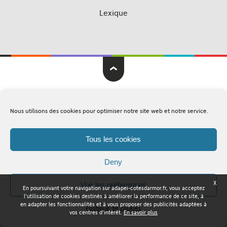
Lexique
Adapei Nouelles Côtes d'Armor © Tous droits réservés
Nous utilisons des cookies pour optimiser notre site web et notre service.
Mentions légales
Plan du site
Tous les cookies
Deny
X
Voir les préférences
En poursuivant votre navigation sur adapei-cotesdarmor.fr, vous acceptez
l'utilisation de cookies destinés à améliorer la performance de ce site, à
en adapter les fonctionnalités et à vous proposer des publicités adaptées à
Politique de cookies
vos centres d'intérêt.
En savoir plus