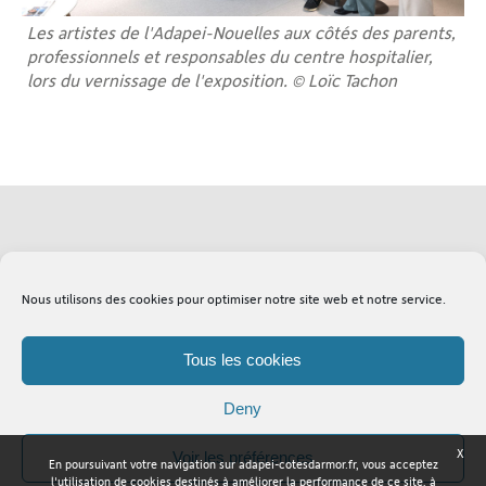
Les artistes de l'Adapei-Nouelles aux côtés des parents,
professionnels et responsables du centre hospitalier,
lors du vernissage de l'exposition. © Loïc Tachon
Soutenez l'Adapei
Lexique
Nous utilisons des cookies pour optimiser notre site web et notre service.
Tous les cookies
Deny
X
Voir les préférences
En poursuivant votre navigation sur adapei-cotesdarmor.fr, vous acceptez
Adapei Nouelles Côtes d'Armor © Tous droits réservés
l'utilisation de cookies destinés à améliorer la performance de ce site, à