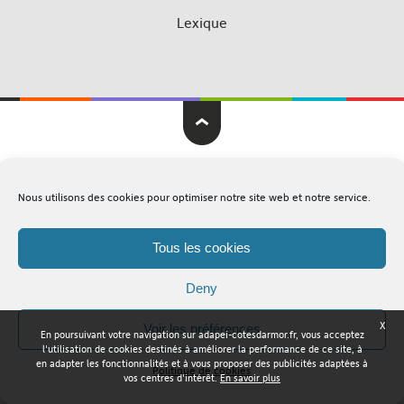
Lexique
Adapei Nouelles Côtes d'Armor © Tous droits réservés
Nous utilisons des cookies pour optimiser notre site web et notre service.
Mentions légales
Plan du site
Tous les cookies
Deny
X
Voir les préférences
En poursuivant votre navigation sur adapei-cotesdarmor.fr, vous acceptez
l'utilisation de cookies destinés à améliorer la performance de ce site, à
en adapter les fonctionnalités et à vous proposer des publicités adaptées à
Politique de cookies
vos centres d'intérêt.
En savoir plus