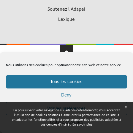
Soutenez l'Adapei
Lexique
Nous utilisons des cookies pour optimiser notre site web et notre service.
Adapei Nouelles Côtes d'Armor © Tous droits réservés
Mentions légales
Plan du site
Tous les cookies
Deny
X
Voir les préférences
En poursuivant votre navigation sur adapei-cotesdarmor.fr, vous acceptez
l'utilisation de cookies destinés à améliorer la performance de ce site, à
en adapter les fonctionnalités et à vous proposer des publicités adaptées à
Politique de cookies
vos centres d'intérêt.
En savoir plus