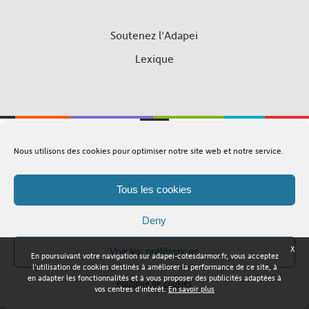
Soutenez l'Adapei
Lexique
Nous utilisons des cookies pour optimiser notre site web et notre service.
Adapei Nouelles Côtes d'Armor © Tous droits réservés
Tous les cookies
Mentions légales
Plan du site
Deny
X
Voir les préférences
En poursuivant votre navigation sur adapei-cotesdarmor.fr, vous acceptez
l'utilisation de cookies destinés à améliorer la performance de ce site, à
en adapter les fonctionnalités et à vous proposer des publicités adaptées à
Politique de cookies
vos centres d'intérêt.
En savoir plus