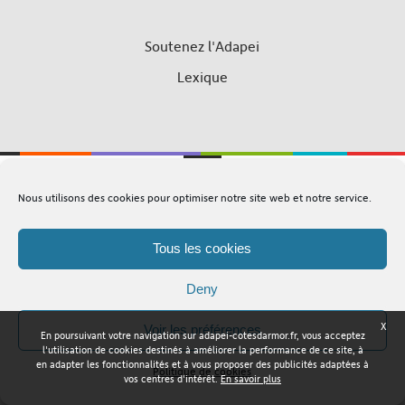
Soutenez l'Adapei
Lexique
Nous utilisons des cookies pour optimiser notre site web et notre service.
Adapei Nouelles Côtes d'Armor © Tous droits réservés
Tous les cookies
Mentions légales
Plan du site
Deny
X
Voir les préférences
En poursuivant votre navigation sur adapei-cotesdarmor.fr, vous acceptez
l'utilisation de cookies destinés à améliorer la performance de ce site, à
en adapter les fonctionnalités et à vous proposer des publicités adaptées à
Politique de cookies
vos centres d'intérêt.
En savoir plus