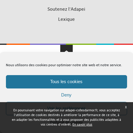
Soutenez l'Adapei
Lexique
Nous utilisons des cookies pour optimiser notre site web et notre service.
Adapei Nouelles Côtes d'Armor © Tous droits réservés
Mentions légales
Plan du site
Tous les cookies
Deny
X
Voir les préférences
En poursuivant votre navigation sur adapei-cotesdarmor.fr, vous acceptez
l'utilisation de cookies destinés à améliorer la performance de ce site, à
en adapter les fonctionnalités et à vous proposer des publicités adaptées à
Politique de cookies
vos centres d'intérêt.
En savoir plus