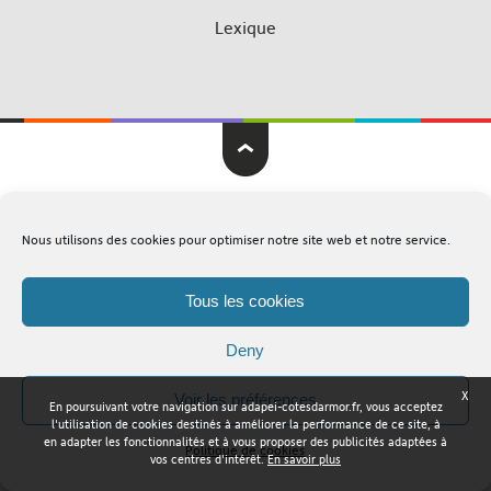
Lexique
Adapei Nouelles Côtes d'Armor © Tous droits réservés
Nous utilisons des cookies pour optimiser notre site web et notre service.
Mentions légales
Plan du site
Tous les cookies
Deny
X
Voir les préférences
En poursuivant votre navigation sur adapei-cotesdarmor.fr, vous acceptez
l'utilisation de cookies destinés à améliorer la performance de ce site, à
en adapter les fonctionnalités et à vous proposer des publicités adaptées à
Politique de cookies
vos centres d'intérêt.
En savoir plus