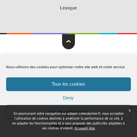
Lexique
Adapei Nouelles Côtes d'Armor © Tous droits réservés
Nous utilisons des cookies pour optimiser notre site web et notre service.
Mentions légales
Plan du site
Tous les cookies
Deny
X
Voir les préférences
En poursuivant votre navigation sur adapei-cotesdarmor.fr, vous acceptez
l'utilisation de cookies destinés à améliorer la performance de ce site, à
en adapter les fonctionnalités et à vous proposer des publicités adaptées à
Politique de cookies
vos centres d'intérêt.
En savoir plus