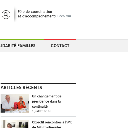
Pôle de coordination
et d’accompagnement
> Découvrir
LIDARITÉ FAMILLES
CONTACT
ARTICLES RÉCENTS
Un changement de
présidence dans la
continuité
1 juillet 2026
Objectif rencontres à l’IME
de Minihy-Tréguier