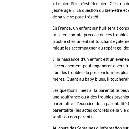
« Le bien-être, c’est être bien. C’est un d
jeune âge ». La question du bien-être et
de sa vie se pose très tôt.
En France, un enfant sur huit serait co
prise en compte précoce de ces troubles c
trouble chez un enfant touchant également
mieux les accompagner au repérage, dès 
Si la naissance d’un enfant est un événem
l’accouchement peut engendrer divers tr
l’un des troubles du post-partum les plu
mères. Quant au baby blues, il touchera
Les questions liées à la parentalité peu
une souffrance ou à des troubles psychiq
parentalité : l’exercice de la parentalité
parentalité (les actes concrets de la vie 
sentir ou non parent).
Au cours des Semaines d’information sur