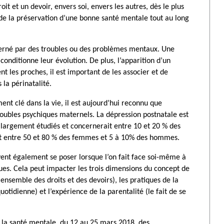
roit et un devoir, envers soi, envers les autres, dès le plus
 de la préservation d’une bonne santé mentale tout au long
ncerné par des troubles ou des problèmes mentaux. Une
onditionne leur évolution. De plus, l’apparition d’un
 les proches, il est important de les associer et de
la périnatalité.
ent clé dans la vie, il est aujourd’hui reconnu que
oubles psychiques maternels. La dépression postnatale est
s largement étudiés et concernerait entre 10 et 20 % des
it entre 50 et 80 % des femmes et 5 à 10% des hommes.
vent également se poser lorsque l’on fait face soi-même à
ues. Cela peut impacter les trois dimensions du concept de
 (ensemble des droits et des devoirs), les pratiques de la
quotidienne) et l’expérience de la parentalité (le fait de se
 la santé mentale, du 12 au 25 mars 2018, des