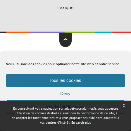
Lexique
Adapei Nouelles Côtes d'Armor © Tous droits réservés
Nous utilisons des cookies pour optimiser notre site web et notre service.
Mentions légales
Plan du site
Tous les cookies
Deny
X
Voir les préférences
En poursuivant votre navigation sur adapei-cotesdarmor.fr, vous acceptez
l'utilisation de cookies destinés à améliorer la performance de ce site, à
en adapter les fonctionnalités et à vous proposer des publicités adaptées à
Politique de cookies
vos centres d'intérêt.
En savoir plus