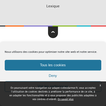
Lexique
Adapei Nouelles Côtes d'Armor © Tous droits réservés
Nous utilisons des cookies pour optimiser notre site web et notre service.
Mentions légales
Plan du site
Tous les cookies
Deny
X
Voir les préférences
En poursuivant votre navigation sur adapei-cotesdarmor.fr, vous acceptez
l'utilisation de cookies destinés à améliorer la performance de ce site, à
en adapter les fonctionnalités et à vous proposer des publicités adaptées à
Politique de cookies
vos centres d'intérêt.
En savoir plus