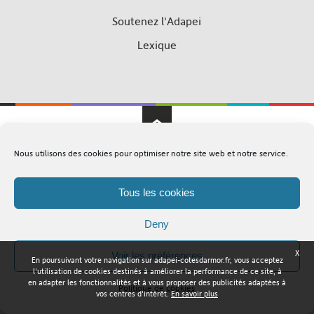
Soutenez l'Adapei
Lexique
Nous utilisons des cookies pour optimiser notre site web et notre service.
Adapei Nouelles Côtes d'Armor © Tous droits réservés
Mentions légales
Plan du site
Tous les cookies
Deny
X
Voir les préférences
En poursuivant votre navigation sur adapei-cotesdarmor.fr, vous acceptez
l'utilisation de cookies destinés à améliorer la performance de ce site, à
en adapter les fonctionnalités et à vous proposer des publicités adaptées à
Politique de cookies
vos centres d'intérêt.
En savoir plus