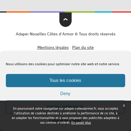
Adapei Nouelles Côtes d'Armor © Tous droits réservés
Mentions légales
Plan du site
Nous utilisons des cookies pour optimiser notre site web et notre service.
Tous les cookies
Deny
X
Voir les préférences
En poursuivant votre navigation sur adapei-cotesdarmor.fr, vous acceptez
l'utilisation de cookies destinés à améliorer la performance de ce site, à
en adapter les fonctionnalités et à vous proposer des publicités adaptées à
Politique de cookies
vos centres d'intérêt.
En savoir plus