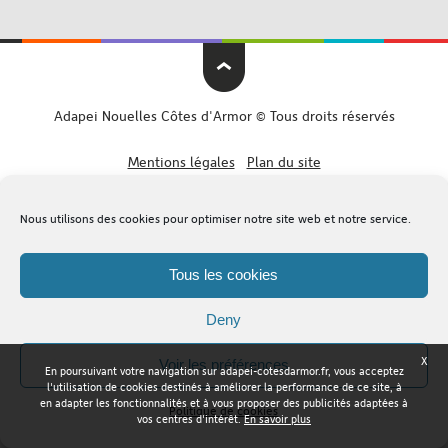
Adapei Nouelles Côtes d'Armor © Tous droits réservés
Mentions légales
Plan du site
Nous utilisons des cookies pour optimiser notre site web et notre service.
Tous les cookies
Deny
X
Voir les préférences
En poursuivant votre navigation sur adapei-cotesdarmor.fr, vous acceptez
l'utilisation de cookies destinés à améliorer la performance de ce site, à
en adapter les fonctionnalités et à vous proposer des publicités adaptées à
Politique de cookies
vos centres d'intérêt.
En savoir plus