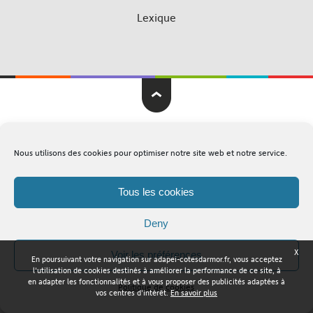
Lexique
Adapei Nouelles Côtes d'Armor © Tous droits réservés
Nous utilisons des cookies pour optimiser notre site web et notre service.
Mentions légales
Plan du site
Tous les cookies
Deny
X
Voir les préférences
En poursuivant votre navigation sur adapei-cotesdarmor.fr, vous acceptez
l'utilisation de cookies destinés à améliorer la performance de ce site, à
en adapter les fonctionnalités et à vous proposer des publicités adaptées à
Politique de cookies
vos centres d'intérêt.
En savoir plus