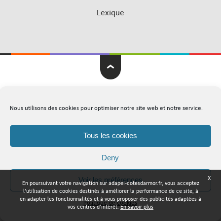
Lexique
Adapei Nouelles Côtes d'Armor © Tous droits réservés
Nous utilisons des cookies pour optimiser notre site web et notre service.
Mentions légales
Plan du site
Tous les cookies
Deny
X
Voir les préférences
En poursuivant votre navigation sur adapei-cotesdarmor.fr, vous acceptez
l'utilisation de cookies destinés à améliorer la performance de ce site, à
en adapter les fonctionnalités et à vous proposer des publicités adaptées à
Politique de cookies
vos centres d'intérêt.
En savoir plus