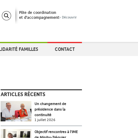
Pôle de coordination
et d’accompagnement
> Découvrir
LIDARITÉ FAMILLES
CONTACT
ARTICLES RÉCENTS
Un changement de
présidence dans la
continuité
1 juillet 2026
Objectif rencontres à l’IME
de Minihy-Tréguier