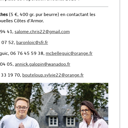
ches
(5 €, 400 gr. pur beurre) en contactant les
uelles Côtes d’Armor.
 94 41,
salome.chris22@gmail.com
0 07 52,
baronloic@sfr.fr
guic, 06 76 45 59 38,
mcbelleguic@orange.fr
 04 05,
annick.galopin@wanadoo.fr
6 33 19 70,
bouteloup.sylvie22@orange.fr