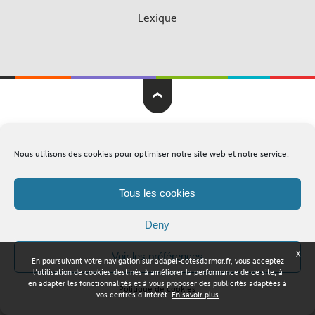
Lexique
Adapei Nouelles Côtes d'Armor © Tous droits réservés
Nous utilisons des cookies pour optimiser notre site web et notre service.
Mentions légales
Plan du site
Tous les cookies
Deny
X
Voir les préférences
En poursuivant votre navigation sur adapei-cotesdarmor.fr, vous acceptez
l'utilisation de cookies destinés à améliorer la performance de ce site, à
en adapter les fonctionnalités et à vous proposer des publicités adaptées à
Politique de cookies
vos centres d'intérêt.
En savoir plus