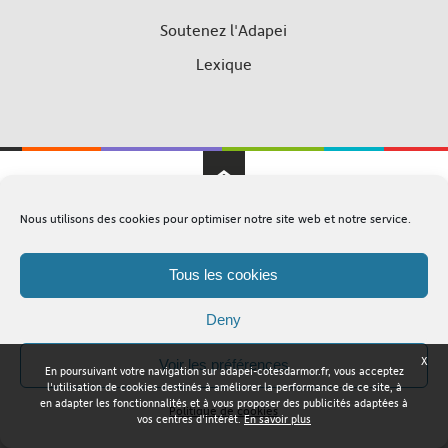
Soutenez l'Adapei
Lexique
Nous utilisons des cookies pour optimiser notre site web et notre service.
Adapei Nouelles Côtes d'Armor © Tous droits réservés
Mentions légales
Plan du site
Tous les cookies
Deny
X
Voir les préférences
En poursuivant votre navigation sur adapei-cotesdarmor.fr, vous acceptez
l'utilisation de cookies destinés à améliorer la performance de ce site, à
en adapter les fonctionnalités et à vous proposer des publicités adaptées à
Politique de cookies
vos centres d'intérêt.
En savoir plus