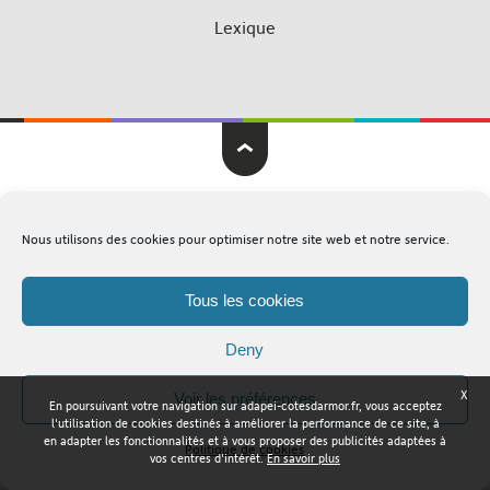
Lexique
Adapei Nouelles Côtes d'Armor © Tous droits réservés
Nous utilisons des cookies pour optimiser notre site web et notre service.
Mentions légales
Plan du site
Tous les cookies
Deny
X
Voir les préférences
En poursuivant votre navigation sur adapei-cotesdarmor.fr, vous acceptez
l'utilisation de cookies destinés à améliorer la performance de ce site, à
en adapter les fonctionnalités et à vous proposer des publicités adaptées à
Politique de cookies
vos centres d'intérêt.
En savoir plus