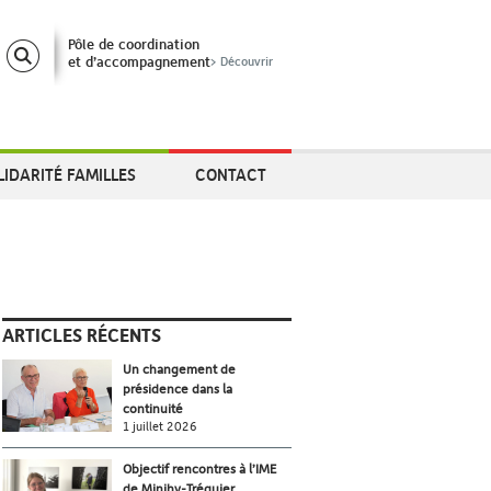
Pôle de coordination
et d’accompagnement
> Découvrir
LIDARITÉ FAMILLES
CONTACT
ARTICLES RÉCENTS
Un changement de
présidence dans la
continuité
1 juillet 2026
Objectif rencontres à l’IME
de Minihy-Tréguier