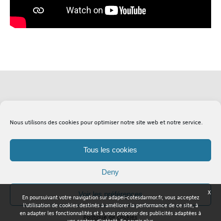
Soutenez l'Adapei
Lexique
Nous utilisons des cookies pour optimiser notre site web et notre service.
Tous les cookies
Deny
X
Voir les préférences
En poursuivant votre navigation sur adapei-cotesdarmor.fr, vous acceptez
Adapei Nouelles Côtes d'Armor © Tous droits réservés
l'utilisation de cookies destinés à améliorer la performance de ce site, à
en adapter les fonctionnalités et à vous proposer des publicités adaptées à
Politique de cookies