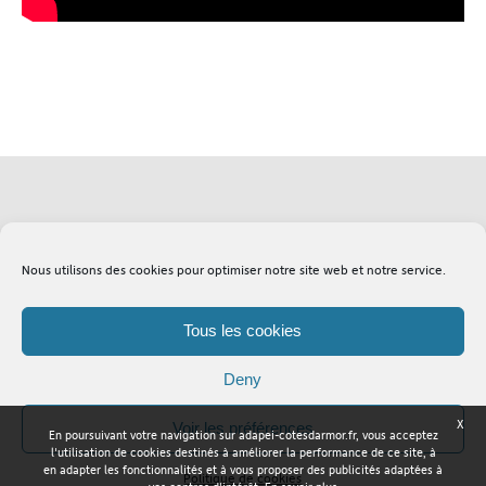
Soutenez l'Adapei
Lexique
Nous utilisons des cookies pour optimiser notre site web et notre service.
Tous les cookies
Deny
X
Voir les préférences
En poursuivant votre navigation sur adapei-cotesdarmor.fr, vous acceptez
Adapei Nouelles Côtes d'Armor © Tous droits réservés
l'utilisation de cookies destinés à améliorer la performance de ce site, à
en adapter les fonctionnalités et à vous proposer des publicités adaptées à
Politique de cookies