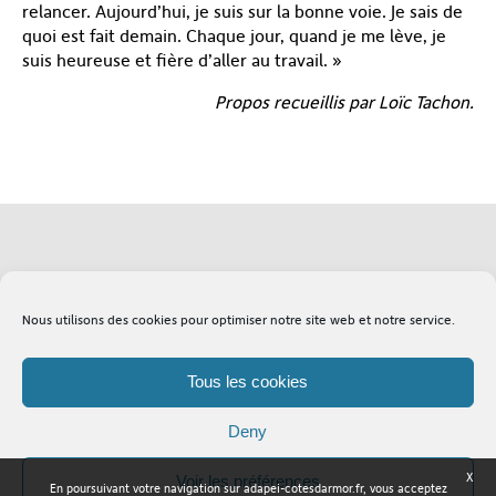
relancer. Aujourd’hui, je suis sur la bonne voie. Je sais de
quoi est fait demain. Chaque jour, quand je me lève, je
suis heureuse et fière d’aller au travail. »
Propos recueillis par Loïc Tachon.
Soutenez l'Adapei
Lexique
Nous utilisons des cookies pour optimiser notre site web et notre service.
Tous les cookies
Deny
X
Voir les préférences
En poursuivant votre navigation sur adapei-cotesdarmor.fr, vous acceptez