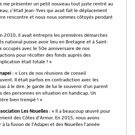
ue me présenter un petit nouveau tout juste rentré au
eau, c’était Jean-Yves qui avait fait le déplacement
ière rencontre et nous nous sommes côtoyés pendant
 2010, il avait entrepris les premières démarches
s national puisse avoir lieu en Bretagne et à Saint-
ès occupés avec le 50
e
anniversaire de nos
s actions pour récolter des fonds auprès des
lication était totale ! »
Unapei
: « Lors de nos réunions de conseil
ouvent. Il était parfois en contradiction avec les
pas à le dire. Je garde de lui le souvenir d’un parent
ts des personnes en situation en handicap. Un
ctère bien trempé ! »
ssociation Les Nouelles
: « Il a beaucoup œuvré pour
ement des Côtes d’Armor. En 2015, nous avons
r à la fusion de l’Adapei et des Nouelles l’année