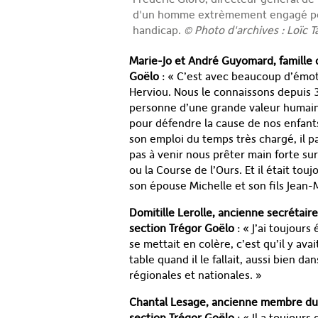
d'un homme extrèmement engagé pou
handicap.
© Photo d'archives : Loïc T
Marie-Jo et André Guyomard, famille 
Goëlo
: « C’est avec beaucoup d’émot
Herviou. Nous le connaissons depuis 
personne d’une grande valeur humaine
pour défendre la cause de nos enfants 
son emploi du temps très chargé, il pa
pas à venir nous prêter main forte s
ou la Course de l’Ours. Et il était t
son épouse Michelle et son fils Jean-
Domitille Lerolle, ancienne secrétai
section Trégor Goëlo
: « J’ai toujours
se mettait en colère, c’est qu’il y ava
table quand il le fallait, aussi bien d
régionales et nationales. »
Chantal Lesage, ancienne membre du 
section Trégor Goëlo
: « Il a toujour