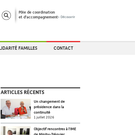
Pôle de coordination
et d’accompagnement
> Découvrir
LIDARITÉ FAMILLES
CONTACT
ARTICLES RÉCENTS
Un changement de
présidence dans la
continuité
1 juillet 2026
Objectif rencontres à l’IME
de Minihy-Tréguier