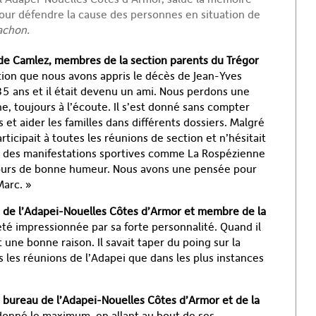
r défendre la cause des personnes en situation de
achon.
de Camlez, membres de la section parents du Trégor
ion que nous avons appris le décès de Jean-Yves
35 ans et il était devenu un ami. Nous perdons une
, toujours à l’écoute. Il s’est donné sans compter
et aider les familles dans différents dossiers. Malgré
rticipait à toutes les réunions de section et n’hésitait
ur des manifestations sportives comme La Rospézienne
oujours de bonne humeur. Nous avons une pensée pour
Marc. »
re de l’Adapei-Nouelles Côtes d’Armor et membre de la
 été impressionnée par sa forte personnalité. Quand il
it une bonne raison. Il savait taper du poing sur la
ans les réunions de l’Adapei que dans les plus instances
bureau de l’Adapei-Nouelles Côtes d’Armor et de la
s donné le maximum, en allant au bout de ses