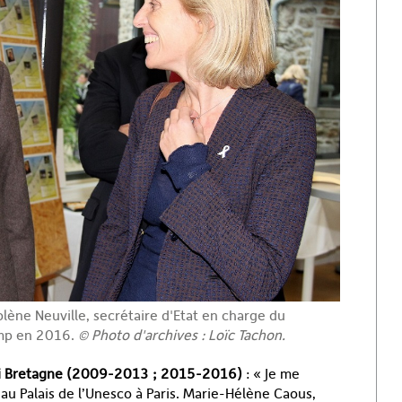
lène Neuville, secrétaire d'Etat en charge du
amp en 2016.
© Photo d'archives : Loïc Tachon.
i
Bretagne (2009-2013 ; 2015-2016)
: « Je me
au Palais de l’Unesco à Paris. Marie-Hélène Caous,