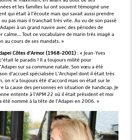
ées et les familles lui ont souvent témoigné une
nt qui était à l’écoute mais qui savait aussi prendre
ou pas mais il tranchait très vite. Au vu de son passé
l’Adapei à un grand navire avec des périodes de
r calme… Tout ce vocabulaire de marin très imagé a
on au cours de ses mandats. »
’Adapei Côtes d’Armor (1968-2001)
: « Jean-Yves
était le paradis ! Il a toujours milité pour
 l’Adapei sur sa commune natale. Son vœu a été
on d’accueil spécialisée L’Archipel dont il était très
n, on n’a toujours été d’accord mais on était sur le
 la cause des personnes en situation de handicap. Je
ne entente à l’APM 22 où il était président et moi
il a été nommé à la tête de l’Adapei en 2006. »