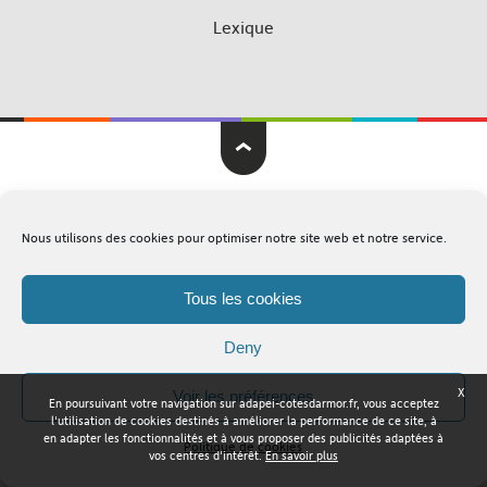
Lexique
Adapei Nouelles Côtes d'Armor © Tous droits réservés
Nous utilisons des cookies pour optimiser notre site web et notre service.
Mentions légales
Plan du site
Tous les cookies
Deny
X
Voir les préférences
En poursuivant votre navigation sur adapei-cotesdarmor.fr, vous acceptez
l'utilisation de cookies destinés à améliorer la performance de ce site, à
en adapter les fonctionnalités et à vous proposer des publicités adaptées à
Politique de cookies
vos centres d'intérêt.
En savoir plus