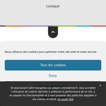
Lexique
Adapei Nouelles Côtes d'Armor © Tous droits réservés
Nous utilisons des cookies pour optimiser notre site web et notre service.
Mentions légales
Plan du site
Tous les cookies
Deny
X
Voir les préférences
En poursuivant votre navigation sur adapei-cotesdarmor.fr, vous acceptez
l'utilisation de cookies destinés à améliorer la performance de ce site, à
en adapter les fonctionnalités et à vous proposer des publicités adaptées à
Politique de cookies
vos centres d'intérêt.
En savoir plus