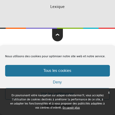
Lexique
Adapei Nouelles Côtes d'Armor © Tous droits réservés
Nous utilisons des cookies pour optimiser notre site web et notre service.
Mentions légales
Plan du site
Tous les cookies
Deny
X
Voir les préférences
En poursuivant votre navigation sur adapei-cotesdarmor.fr, vous acceptez
l'utilisation de cookies destinés à améliorer la performance de ce site, à
en adapter les fonctionnalités et à vous proposer des publicités adaptées à
Politique de cookies
vos centres d'intérêt.
En savoir plus