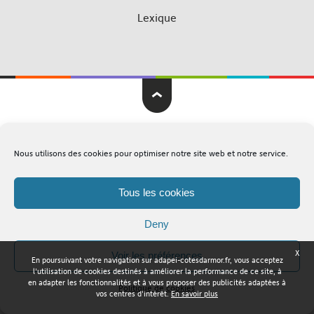
Lexique
Adapei Nouelles Côtes d'Armor © Tous droits réservés
Nous utilisons des cookies pour optimiser notre site web et notre service.
Mentions légales
Plan du site
Tous les cookies
Deny
X
Voir les préférences
En poursuivant votre navigation sur adapei-cotesdarmor.fr, vous acceptez
l'utilisation de cookies destinés à améliorer la performance de ce site, à
en adapter les fonctionnalités et à vous proposer des publicités adaptées à
Politique de cookies
vos centres d'intérêt.
En savoir plus