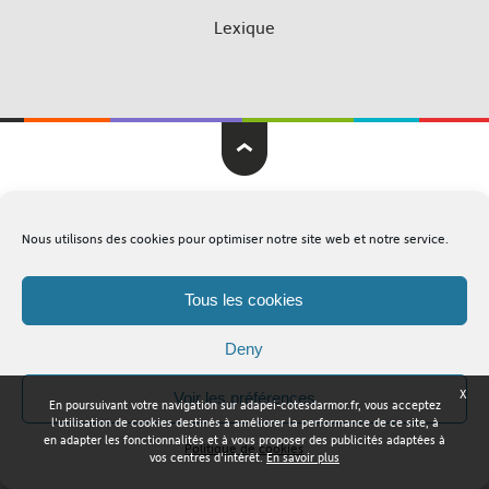
Lexique
Adapei Nouelles Côtes d'Armor © Tous droits réservés
Nous utilisons des cookies pour optimiser notre site web et notre service.
Mentions légales
Plan du site
Tous les cookies
Deny
X
Voir les préférences
En poursuivant votre navigation sur adapei-cotesdarmor.fr, vous acceptez
l'utilisation de cookies destinés à améliorer la performance de ce site, à
en adapter les fonctionnalités et à vous proposer des publicités adaptées à
Politique de cookies
vos centres d'intérêt.
En savoir plus