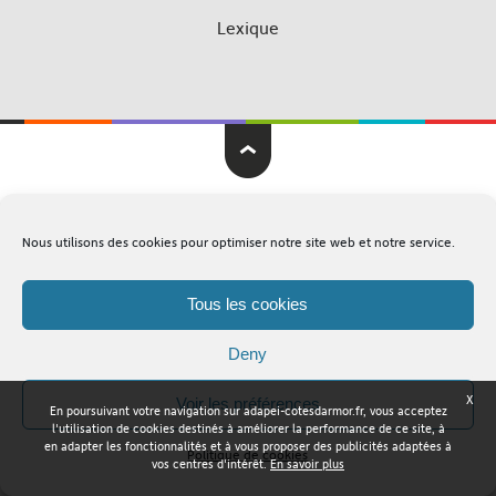
Lexique
Adapei Nouelles Côtes d'Armor © Tous droits réservés
Nous utilisons des cookies pour optimiser notre site web et notre service.
Mentions légales
Plan du site
Tous les cookies
Deny
X
Voir les préférences
En poursuivant votre navigation sur adapei-cotesdarmor.fr, vous acceptez
l'utilisation de cookies destinés à améliorer la performance de ce site, à
en adapter les fonctionnalités et à vous proposer des publicités adaptées à
Politique de cookies
vos centres d'intérêt.
En savoir plus