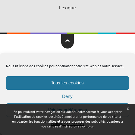
Lexique
Adapei Nouelles Côtes d'Armor © Tous droits réservés
Nous utilisons des cookies pour optimiser notre site web et notre service.
Mentions légales
Plan du site
Tous les cookies
Deny
X
Voir les préférences
En poursuivant votre navigation sur adapei-cotesdarmor.fr, vous acceptez
l'utilisation de cookies destinés à améliorer la performance de ce site, à
en adapter les fonctionnalités et à vous proposer des publicités adaptées à
Politique de cookies
vos centres d'intérêt.
En savoir plus