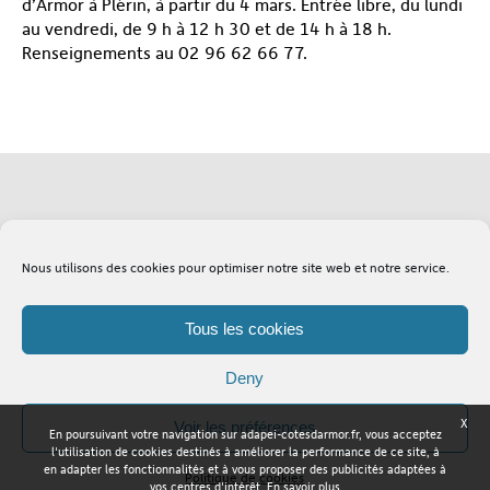
d’Armor à Plérin, à partir du 4 mars. Entrée libre, du lundi
au vendredi, de 9 h à 12 h 30 et de 14 h à 18 h.
Renseignements au 02 96 62 66 77.
Soutenez l'Adapei
Lexique
Nous utilisons des cookies pour optimiser notre site web et notre service.
Tous les cookies
Deny
X
Voir les préférences
En poursuivant votre navigation sur adapei-cotesdarmor.fr, vous acceptez
Adapei Nouelles Côtes d'Armor © Tous droits réservés
l'utilisation de cookies destinés à améliorer la performance de ce site, à
en adapter les fonctionnalités et à vous proposer des publicités adaptées à
Politique de cookies
vos centres d'intérêt.
En savoir plus