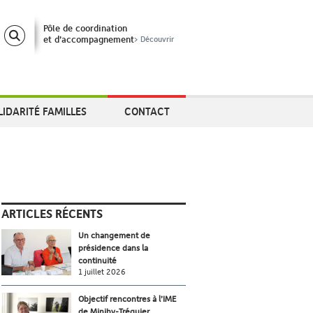
Pôle de coordination
et d’accompagnement
> Découvrir
LIDARITÉ FAMILLES
CONTACT
ARTICLES RÉCENTS
Un changement de
présidence dans la
continuité
1 juillet 2026
Objectif rencontres à l’IME
de Minihy-Tréguier