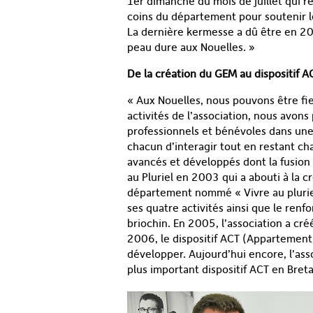
1
er
dimanche du mois de juillet qui r
coins du département pour soutenir le 
La dernière kermesse a dû être en 20
peau dure aux Nouelles. »
De la création du GEM au dispositif A
« Aux Nouelles, nous pouvons être fier
activités de l’association, nous avons
professionnels et bénévoles dans une
chacun d’interagir tout en restant ch
avancés et développés dont la fusion e
au Pluriel en 2003 qui a abouti à la c
département nommé « Vivre au pluriel 
ses quatre activités ainsi que le renfo
briochin. En 2005, l’association a cr
2006, le dispositif ACT (Appartement
développer. Aujourd’hui encore, l’asso
plus important dispositif ACT en Bret