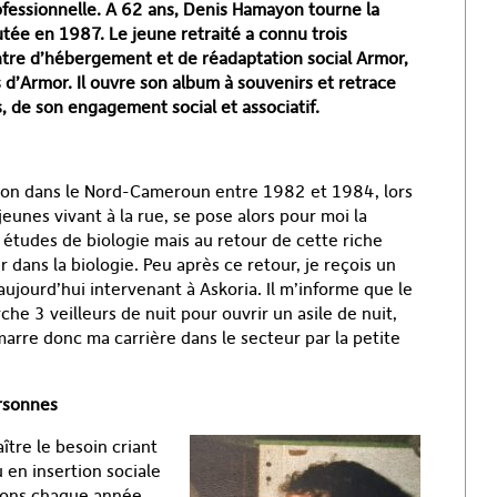
ofessionnelle. A 62 ans, Denis Hamayon tourne la
tée en 1987. Le jeune retraité a connu trois
entre d’hébergement et de réadaptation social Armor,
 d’Armor. Il ouvre son album à souvenirs et retrace
, de son engagement social et associatif.
tion dans le Nord-Cameroun entre 1982 et 1984, lors
eunes vivant à la rue, se pose alors pour moi la
es études de biologie mais au retour de cette riche
 dans la biologie. Peu après ce retour, je reçois un
aujourd’hui intervenant à Askoria. Il m’informe que le
rche 3 veilleurs de nuit pour ouvrir un asile de nuit,
marre donc ma carrière dans le secteur par la petite
ersonnes
aître le besoin criant
 en insertion sociale
ons chaque année.