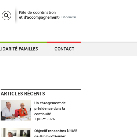
Pôle de coordination
et d’accompagnement
> Découvrir
LIDARITÉ FAMILLES
CONTACT
ARTICLES RÉCENTS
Un changement de
présidence dans la
continuité
1 juillet 2026
Objectif rencontres à l’IME
de Minihy-Tréguier