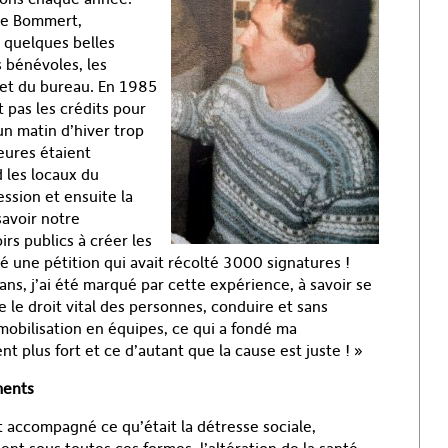
ce Bommert,
 quelques belles
s bénévoles, les
 et du bureau. En 1985
t pas les crédits pour
’un matin d’hiver trop
eures étaient
 les locaux du
ssion et ensuite la
savoir notre
irs publics à créer les
 une pétition qui avait récolté 3000 signatures !
s, j’ai été marqué par cette expérience, à savoir se
 le droit vital des personnes, conduire et sans
 mobilisation en équipes, ce qui a fondé ma
t plus fort et ce d’autant que la cause est juste ! »
ments
t accompagné ce qu’était la détresse sociale,