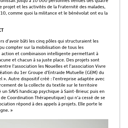
éunissait jusqu’à 10 000 personnes venues des quatre
projet et les activités de la Fraternité des malades,
10, comme quoi la militance et le bénévolat ont eu la
CT
s d’avoir bâti les cinq pôles qui structuraient les
 pu compter sur la mobilisation de tous les
 action et combinaison intelligente permettant à
acune et chacun à sa juste place. Des projets sont
ntre l’association les Nouelles et l’association Vivre
réation du 1
er
Groupe d’Entraide Mutuelle (GEM) du
». Autre dispositif créé : l’entreprise adaptée avec
rcement de la collecte du textile sur le territoire
éé un SAVS handicap psychique à Saint-Brieuc puis en
 de Coordination Thérapeutique) qui n’a cessé de se
ciation répond à des appels à projets. Elle porte le
agne. »