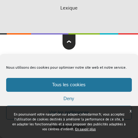
Lexique
Adapei Nouelles Côtes d'Armor © Tous droits réservés
Nous utilisons des cookies pour optimiser notre site web et notre service.
Mentions légales
Plan du site
Tous les cookies
Deny
X
Voir les préférences
En poursuivant votre navigation sur adapei-cotesdarmor.fr, vous acceptez
l'utilisation de cookies destinés à améliorer la performance de ce site, à
en adapter les fonctionnalités et à vous proposer des publicités adaptées à
Politique de cookies
vos centres d'intérêt.
En savoir plus