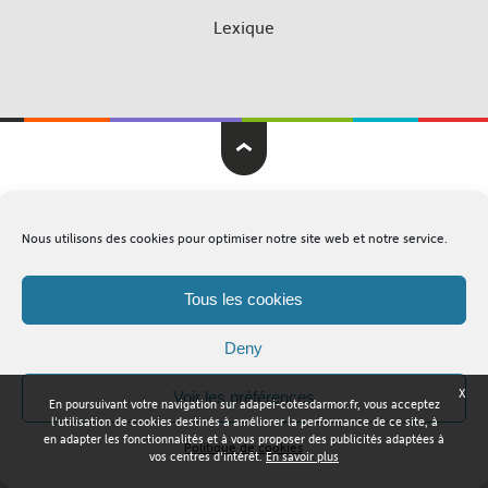
Lexique
Adapei Nouelles Côtes d'Armor © Tous droits réservés
Nous utilisons des cookies pour optimiser notre site web et notre service.
Mentions légales
Plan du site
Tous les cookies
Deny
X
Voir les préférences
En poursuivant votre navigation sur adapei-cotesdarmor.fr, vous acceptez
l'utilisation de cookies destinés à améliorer la performance de ce site, à
en adapter les fonctionnalités et à vous proposer des publicités adaptées à
Politique de cookies
vos centres d'intérêt.
En savoir plus