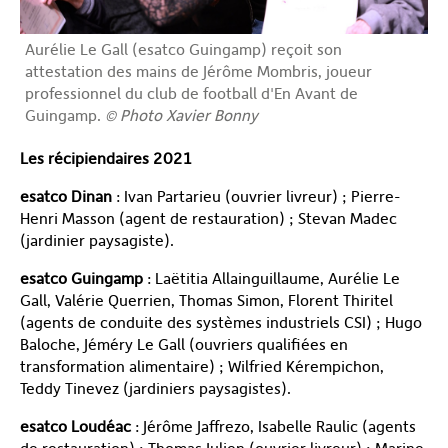
Aurélie Le Gall (esatco Guingamp) reçoit son
attestation des mains de Jérôme Mombris, joueur
professionnel du club de football d'En Avant de
Guingamp.
© Photo Xavier Bonny
Les récipiendaires 2021
esatco Dinan
: Ivan Partarieu (ouvrier livreur) ; Pierre-
Henri Masson (agent de restauration) ; Stevan Madec
(jardinier paysagiste).
esatco Guingamp
: Laëtitia Allainguillaume, Aurélie Le
Gall, Valérie Querrien, Thomas Simon, Florent Thiritel
(agents de conduite des systèmes industriels CSI) ; Hugo
Baloche, Jéméry Le Gall (ouvriers qualifiées en
transformation alimentaire) ; Wilfried Kérempichon,
Teddy Tinevez (jardiniers paysagistes).
esatco Loudéac
: Jérôme Jaffrezo, Isabelle Raulic (agents