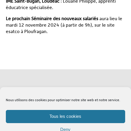
IME Saint-Bugan, Loudéac
: Louane Philippe, apprenti
éducatrice spécialisée.
Le prochain Séminaire des nouveaux salariés
aura lieu le
mardi 12 novembre 2024 (à partir de 9h), sur le site
esatco à Ploufragan.
Soutenez l'Adapei
Lexique
Nous utilisons des cookies pour optimiser notre site web et notre service.
Tous les cookies
Deny