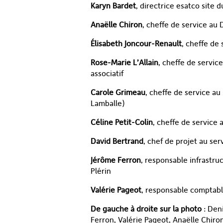
Karyn Bardet
, directrice esatco site 
Anaëlle Chiron
, cheffe de service au
Élisabeth Joncour-Renault
, cheffe de
Rose-Marie L’Allain
, cheffe de servic
associatif
Carole Grimeau
, cheffe de service au
Lamballe)
Céline Petit-Colin
, cheffe de service
David Bertrand
, chef de projet au ser
Jérôme Ferron
, responsable infrastru
Plérin
Valérie Pageot
, responsable comptable
De gauche à droite sur la photo
: Den
Ferron, Valérie Pageot, Anaëlle Chiron