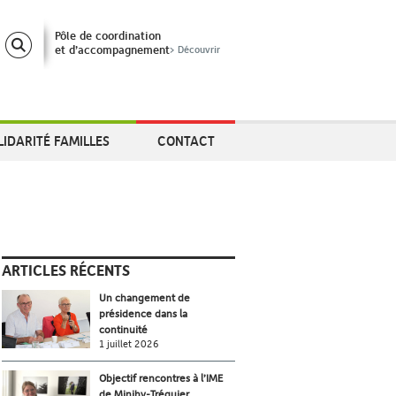
Pôle de coordination
et d’accompagnement
> Découvrir
LIDARITÉ FAMILLES
CONTACT
ARTICLES RÉCENTS
Un changement de
présidence dans la
continuité
1 juillet 2026
Objectif rencontres à l’IME
de Minihy-Tréguier