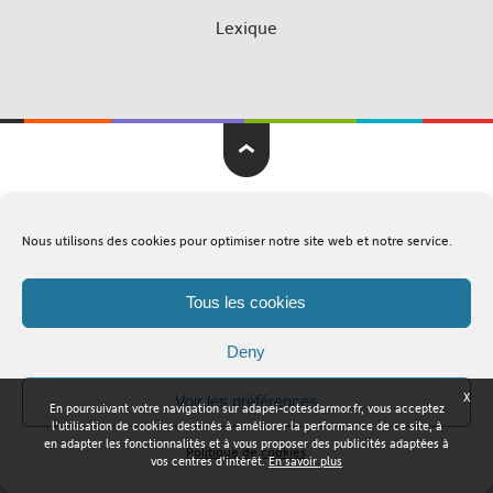
Lexique
Adapei Nouelles Côtes d'Armor © Tous droits réservés
Nous utilisons des cookies pour optimiser notre site web et notre service.
Mentions légales
Plan du site
Tous les cookies
Deny
X
Voir les préférences
En poursuivant votre navigation sur adapei-cotesdarmor.fr, vous acceptez
l'utilisation de cookies destinés à améliorer la performance de ce site, à
en adapter les fonctionnalités et à vous proposer des publicités adaptées à
Politique de cookies
vos centres d'intérêt.
En savoir plus