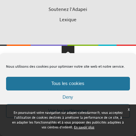
Soutenez l'Adapei
Lexique
Nous utilisons des cookies pour optimiser notre site web et notre service.
Adapei Nouelles Côtes d'Armor © Tous droits réservés
Mentions légales
Plan du site
Tous les cookies
Deny
X
Voir les préférences
En poursuivant votre navigation sur adapei-cotesdarmor.fr, vous acceptez
l'utilisation de cookies destinés à améliorer la performance de ce site, à
en adapter les fonctionnalités et à vous proposer des publicités adaptées à
Politique de cookies
vos centres d'intérêt.
En savoir plus