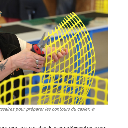
ssaires pour préparer les contours du casier. ©
erritoire, le site esatco du pays de Paimpol en assure