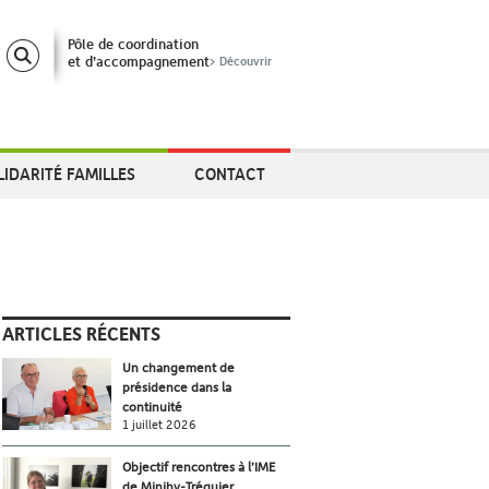
Pôle de coordination
et d’accompagnement
> Découvrir
LIDARITÉ FAMILLES
CONTACT
ARTICLES RÉCENTS
Un changement de
présidence dans la
continuité
1 juillet 2026
Objectif rencontres à l’IME
de Minihy-Tréguier