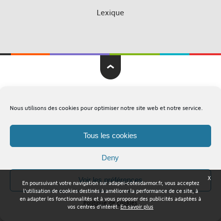
Lexique
Adapei Nouelles Côtes d'Armor © Tous droits réservés
Nous utilisons des cookies pour optimiser notre site web et notre service.
Mentions légales
Plan du site
Tous les cookies
Deny
X
Voir les préférences
En poursuivant votre navigation sur adapei-cotesdarmor.fr, vous acceptez
l'utilisation de cookies destinés à améliorer la performance de ce site, à
en adapter les fonctionnalités et à vous proposer des publicités adaptées à
Politique de cookies
vos centres d'intérêt.
En savoir plus