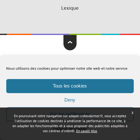
Lexique
Adapei Nouelles Côtes d'Armor © Tous droits réservés
Nous utilisons des cookies pour optimiser notre site web et notre service.
Mentions légales
Plan du site
Tous les cookies
Deny
X
Voir les préférences
En poursuivant votre navigation sur adapei-cotesdarmor.fr, vous acceptez
l'utilisation de cookies destinés à améliorer la performance de ce site, à
en adapter les fonctionnalités et à vous proposer des publicités adaptées à
Politique de cookies
vos centres d'intérêt.
En savoir plus