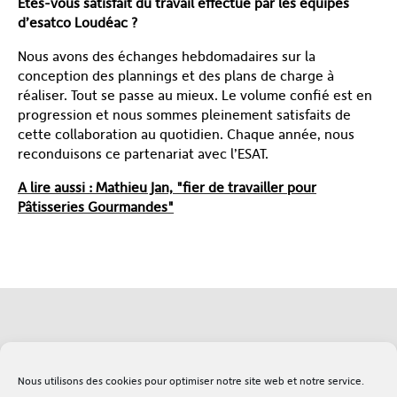
Etes-vous satisfait du travail effectué par les équipes
d’esatco Loudéac ?
Nous avons des échanges hebdomadaires sur la
conception des plannings et des plans de charge à
réaliser. Tout se passe au mieux. Le volume confié est en
progression et nous sommes pleinement satisfaits de
cette collaboration au quotidien. Chaque année, nous
reconduisons ce partenariat avec l’ESAT.
A lire aussi : Mathieu Jan, "fier de travailler pour
Pâtisseries Gourmandes"
Soutenez l'Adapei
Lexique
Nous utilisons des cookies pour optimiser notre site web et notre service.