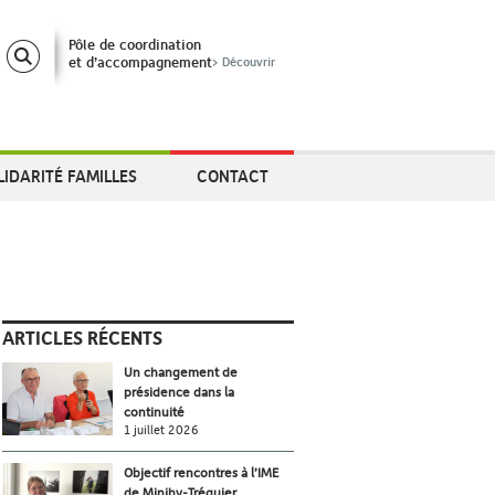
Pôle de coordination
et d’accompagnement
> Découvrir
LIDARITÉ FAMILLES
CONTACT
ARTICLES RÉCENTS
Un changement de
présidence dans la
continuité
1 juillet 2026
Objectif rencontres à l’IME
de Minihy-Tréguier